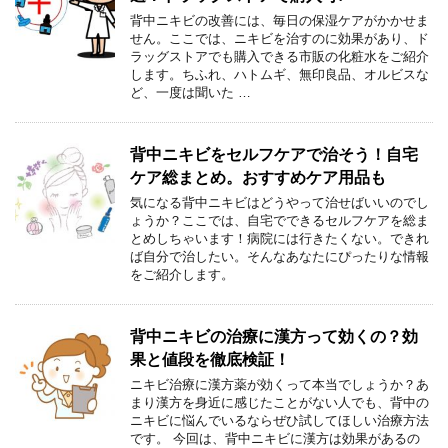
背中ニキビの改善には、毎日の保湿ケアがかかせま
せん。ここでは、ニキビを治すのに効果があり、ド
ラッグストアでも購入できる市販の化粧水をご紹介
します。ちふれ、ハトムギ、無印良品、オルビスな
ど、一度は聞いた …
背中ニキビをセルフケアで治そう！自宅
ケア総まとめ。おすすめケア用品も
気になる背中ニキビはどうやって治せばいいのでし
ょうか？ここでは、自宅でできるセルフケアを総ま
とめしちゃいます！病院には行きたくない。できれ
ば自分で治したい。そんなあなたにぴったりな情報
をご紹介します。
背中ニキビの治療に漢方って効くの？効
果と値段を徹底検証！
ニキビ治療に漢方薬が効くって本当でしょうか？あ
まり漢方を身近に感じたことがない人でも、背中の
ニキビに悩んでいるならぜひ試してほしい治療方法
です。 今回は、背中ニキビに漢方は効果があるの