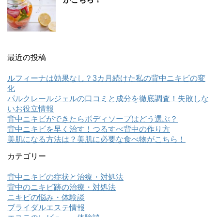
最近の投稿
ルフィーナは効果なし？3カ月続けた私の背中ニキビの変
化
パルクレールジェルの口コミと成分を徹底調査！失敗しな
いお役立情報
背中ニキビができたらボディソープはどう選ぶ？
背中ニキビを早く治す！つるすべ背中の作り方
美肌になる方法は？美肌に必要な食べ物がこちら！
カテゴリー
背中ニキビの症状と治療・対処法
背中のニキビ跡の治療・対処法
ニキビの悩み・体験談
ブライダルエステ情報