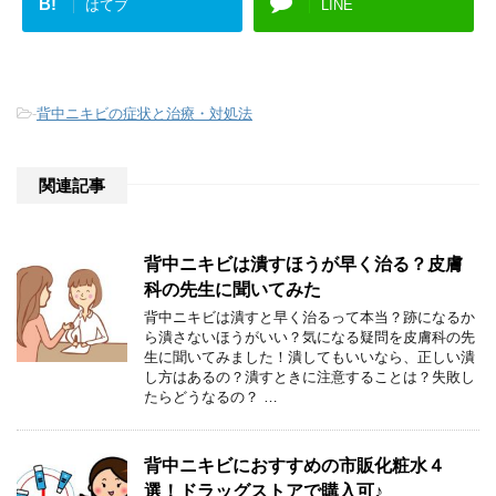
B!
はてブ
LINE
-
背中ニキビの症状と治療・対処法
関連記事
背中ニキビは潰すほうが早く治る？皮膚
科の先生に聞いてみた
背中ニキビは潰すと早く治るって本当？跡になるか
ら潰さないほうがいい？気になる疑問を皮膚科の先
生に聞いてみました！潰してもいいなら、正しい潰
し方はあるの？潰すときに注意することは？失敗し
たらどうなるの？ …
背中ニキビにおすすめの市販化粧水４
選！ドラッグストアで購入可♪