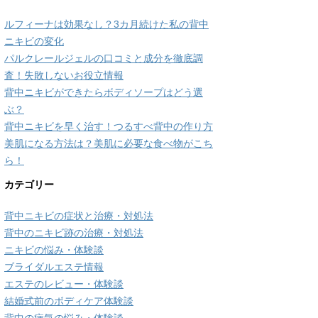
ルフィーナは効果なし？3カ月続けた私の背中
ニキビの変化
パルクレールジェルの口コミと成分を徹底調
査！失敗しないお役立情報
背中ニキビができたらボディソープはどう選
ぶ？
背中ニキビを早く治す！つるすべ背中の作り方
美肌になる方法は？美肌に必要な食べ物がこち
ら！
カテゴリー
背中ニキビの症状と治療・対処法
背中のニキビ跡の治療・対処法
ニキビの悩み・体験談
ブライダルエステ情報
エステのレビュー・体験談
結婚式前のボディケア体験談