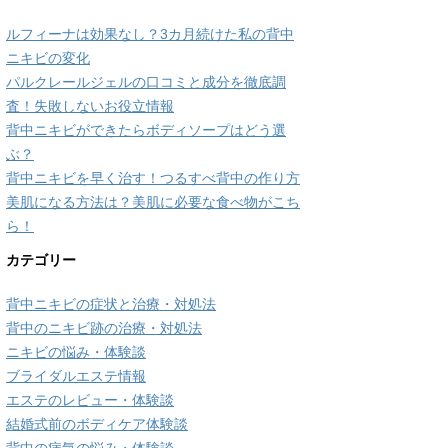
ルフィーナは効果なし？3カ月続けた私の背中
ニキビの変化
パルクレールジェルの口コミと成分を徹底調
査！失敗しないお役立情報
背中ニキビができたらボディソープはどう選
ぶ？
背中ニキビを早く治す！つるすべ背中の作り方
美肌になる方法は？美肌に必要な食べ物がこち
ら！
カテゴリー
背中ニキビの症状と治療・対処法
背中のニキビ跡の治療・対処法
ニキビの悩み・体験談
ブライダルエステ情報
エステのレビュー・体験談
結婚式前のボディケア体験談