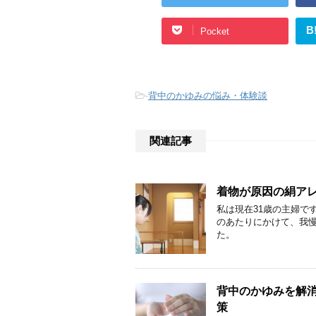
B
Pocket
-
背中のかゆみの悩み・体験談
関連記事
着物が原因の絹ア
私は現在31歳の主婦で
のあたりにかけて、我
た。
背中のかゆみを解
策