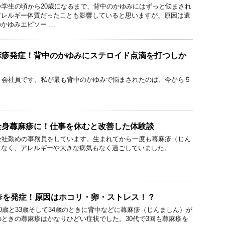
小学生の頃から20歳になるまで、背中のかゆみにはずっと悩まされ
アレルギー体質だったことも影響していると思いますが、原因は遺
かゆみエピソー …
麻疹発症！背中のかゆみにステロイド点滴を打つしか
、会社員です。私が最も背中のかゆみで悩まされたのは、今から５
全身蕁麻疹に！仕事を休むと改善した体験談
会社勤めの事務員をしています。生まれてから一度も蕁麻疹（じん
もなく、アレルギーや大きな病気もなく過ごしていました。
疹を発症！原因はホコリ・卵・ストレス！？
30歳と33歳そして34歳のときに背中などに蕁麻疹（じんましん）が
のときの蕁麻疹はかなりひどい症状でした。30代で3回も蕁麻疹を