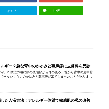
!
はてブ
LINE
レルギー？急な背中のかゆみと蕁麻疹に皮膚科を受診
すが、20歳位の頃に頭の後頭部から耳の後ろ、首から背中の肩甲骨
慢できないくらいのかゆみと蕁麻疹が出てしまったことがありまし
消した入浴方法！アレルギー体質で敏感肌の私の改善