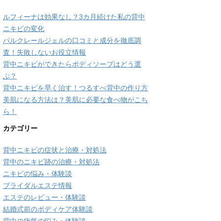
ルフィーナは効果なし？3カ月続けた私の背中
ニキビの変化
パルクレールジェルの口コミと成分を徹底調
査！失敗しないお役立情報
背中ニキビができたらボディソープはどう選
ぶ？
背中ニキビを早く治す！つるすべ背中の作り方
美肌になる方法は？美肌に必要な食べ物がこち
ら！
カテゴリー
背中ニキビの症状と治療・対処法
背中のニキビ跡の治療・対処法
ニキビの悩み・体験談
ブライダルエステ情報
エステのレビュー・体験談
結婚式前のボディケア体験談