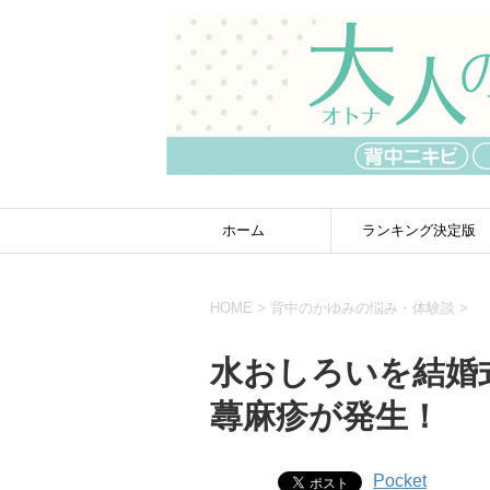
ホーム
ランキング決定版
HOME
>
背中のかゆみの悩み・体験談
>
水おしろいを結婚
蕁麻疹が発生！
Pocket