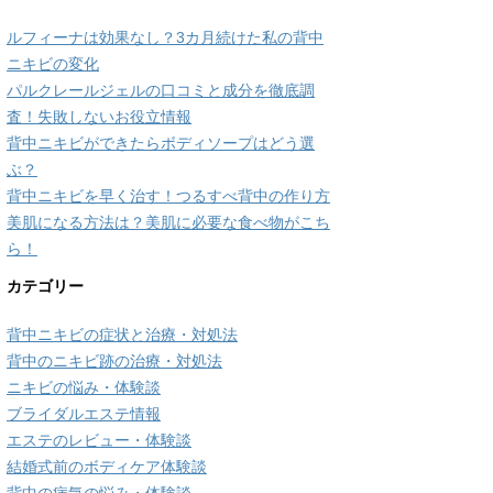
ルフィーナは効果なし？3カ月続けた私の背中
ニキビの変化
パルクレールジェルの口コミと成分を徹底調
査！失敗しないお役立情報
背中ニキビができたらボディソープはどう選
ぶ？
背中ニキビを早く治す！つるすべ背中の作り方
美肌になる方法は？美肌に必要な食べ物がこち
ら！
カテゴリー
背中ニキビの症状と治療・対処法
背中のニキビ跡の治療・対処法
ニキビの悩み・体験談
ブライダルエステ情報
エステのレビュー・体験談
結婚式前のボディケア体験談