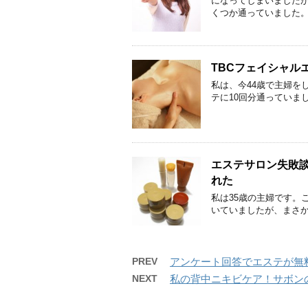
になってしまいましたが
くつか通っていました
TBCフェイシャル
私は、今44歳で主婦を
テに10回分通っていま
エステサロン失敗談
れた
私は35歳の主婦です。
いていましたが、まさ
PREV
アンケート回答でエステが無
NEXT
私の背中ニキビケア！サボン