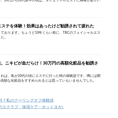
、10代から20代前半の頃は、ダイエットやエステに興味がありい
。
エステを体験！効果はあったけど勧誘されて疲れた
しております。ちょうど10年くらい前に、TBCのフェイシャルエス
した。
。ニキビが血だらけ！30万円の高額化粧品を勧誘さ
これは、私が20代の頃にエステに行った時の体験談です。噂には聞
か高額な化粧品をすすめられるとは思っていもいませんでした。
料？私のクーリングオフ体験談
のスクラブ・保湿ケア・ホットヨガ♪